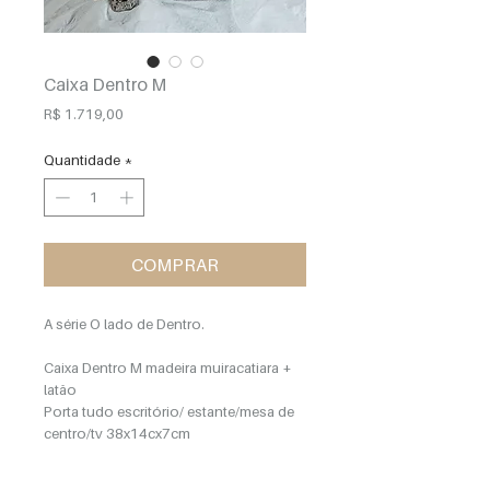
Caixa Dentro M
Preço
R$ 1.719,00
Quantidade
*
COMPRAR
A série O lado de Dentro.
Caixa Dentro M madeira muiracatiara +
latão
Porta tudo escritório/ estante/mesa de
centro/tv 38x14cx7cm
Este produto foi feito à mão. A peça é