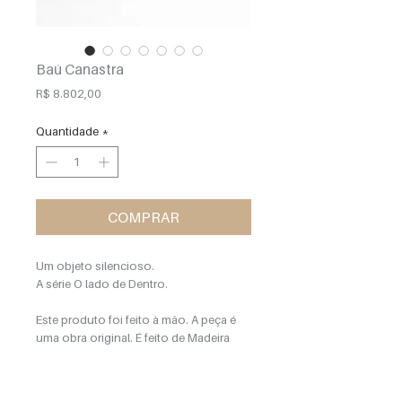
Baú Canastra
Preço
R$ 8.802,00
Quantidade
*
COMPRAR
Um objeto silencioso.
A série O lado de Dentro.
Este produto foi feito à mão. A peça é
uma obra original. É feito de Madeira
Muiracatiara e Mármore Branco Paraná.
dimensões . 40x40x55cm